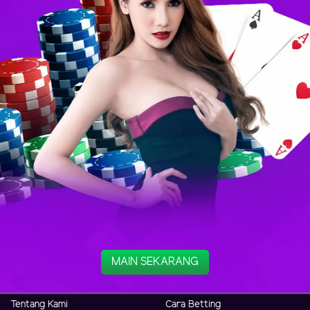
MAIN SEKARANG
Tentang Kami
Cara Betting