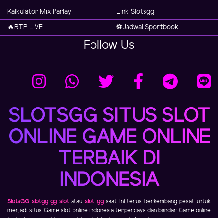
Kalkulator Mix Parlay
Link Slotsgg
🔥RTP LIVE
⚽️Jadwal Sportbook
Follow Us
SLOTSGG SITUS SLOT
ONLINE GAME ONLINE
TERBAIK DI
INDONESIA
SlotsGG
slotgg
gg slot
atau
slot gg
saat ini terus berkembang pesat untuk
menjadi situs Game slot online indonesia terpercaya dan bandar Game online