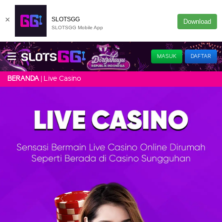
×
SLOTSGG
Download
SLOTSGG Mobile App
MASUK
DAFTAR
Live Casino
BERANDA