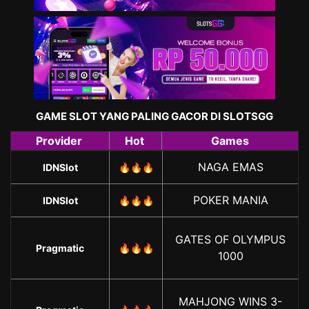
GAME SLOT YANG PALING GACOR DI SLOTSGG
Provider
Hot
Games
NAGA EMAS
IDNSlot
🔥🔥
🔥
POKER MANIA
IDNSlot
🔥
🔥
🔥
GATES OF OLYMPUS
Pragmatic
🔥🔥
🔥
1000
MAHJONG WINS 3-