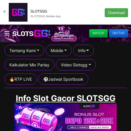
×
SLOTSGG
Download
SLOTSGG Mobile App
MASUK
DAFTAR
Tentang Kami
Mobile
Info
Kalkulator Mix Parlay
Video Slotsgg
🔥RTP LIVE
⚽️Jadwal Sportbook
Info Slot Gacor SLOTSGG